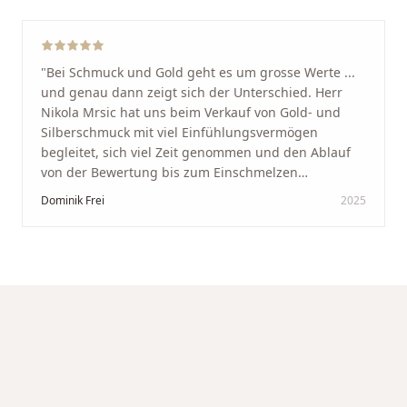
werde immer wieder zurückkommen!
"
"
Bei Schmuck und Gold geht es um grosse Werte ...
und genau dann zeigt sich der Unterschied. Herr
Nikola Mrsic hat uns beim Verkauf von Gold- und
Silberschmuck mit viel Einfühlungsvermögen
begleitet, sich viel Zeit genommen und den Ablauf
von der Bewertung bis zum Einschmelzen
transparent und angenehm gestaltet. Diskreter,
Dominik Frei
2025
professioneller Service auf höchstem Niveau –
genauso, wie wir es uns gewünscht haben.
"