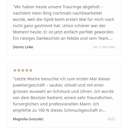
"
Wir haben heute unsere Trauringe abgeholt –
nachdem mein Ring nochmals nachbearbeitet
wurde, weil die Optik beim ersten Mal für mich noch
nicht ganz gestimmt hat. Umso schöner war der
Moment heute: Er ist jetzt einfach perfekt geworden.
Ein riesiges Dankeschön an Nikola und sein Team.
Vom ersten Termin an wurden wir jedes Mal
Dennis Linke
Vor 2 Wochen
unglaublich herzlich empfangen. Nikola ist ein
unglaublich angenehmer, offener und herzlicher
Mensch, bei dem man sofort merkt, dass ihm seine
Arbeit und seine Kunden wirklich am Herzen liegen.
Wer Unikate, handwerkliche Qualität, persönlichen
"
Letzte Woche besuchte ich zum ersten Mal dieses
Service und echte Herzlichkeit schätzt, ist hier genau
Juweliergeschäft – sauber, stilvoll und mit einer
richtig.
"
grossen Auswahl an Schmuck und Uhren. Ich wurde
von dem Besitzer bedient, einem sehr freundlichen,
fürsorglichen und professionellen Mann. Ich
empfehle zu 100 % dieses Schmuckgeschäft in
Schaffhausen. Ich selbst war sehr zufrieden und
Magnolia Gonzalez
2023
glücklich mit der Behandlung. Ich danke Ihnen – ich