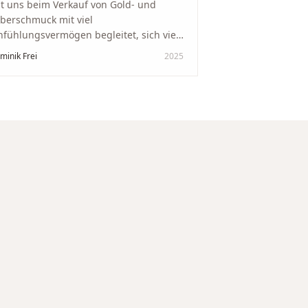
t uns beim Verkauf von Gold- und
lberschmuck mit viel
nfühlungsvermögen begleitet, sich viel
it genommen und den Ablauf von der
minik Frei
2025
wertung bis zum Einschmelzen
ansparent und angenehm gestaltet.
skreter, professioneller Service auf
chstem Niveau – genauso, wie wir es
s gewünscht haben.
"