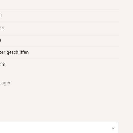
l
ert
u
er geschliffen
mm
Lager