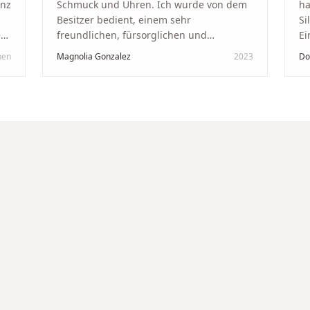
anz
Schmuck und Uhren. Ich wurde von dem
ha
Besitzer bedient, einem sehr
Si
kt
freundlichen, fürsorglichen und
Ei
professionellen Mann. Ich empfehle zu
Ze
hen
Magnolia Gonzalez
2023
Do
in
100 % dieses Schmuckgeschäft in
Be
Schaffhausen. Ich selbst war sehr
tr
zufrieden und glücklich mit der
Di
Behandlung. Ich danke Ihnen – ich werde
hö
immer wieder zurückkommen!
"
un