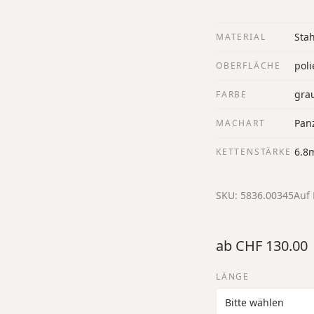
Stah
MATERIAL
poli
OBERFLÄCHE
gra
FARBE
Panz
MACHART
6.8
KETTENSTÄRKE
SKU:
5836.00345
Auf 
ab
CHF 130.00
LÄNGE