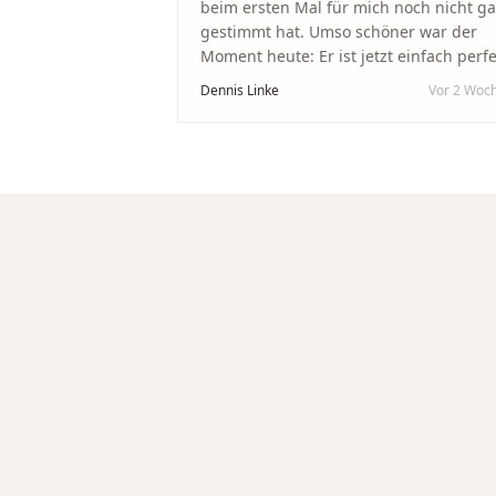
beim ersten Mal für mich noch nicht g
gestimmt hat. Umso schöner war der
Moment heute: Er ist jetzt einfach perfe
geworden. Ein riesiges Dankeschön an
Dennis Linke
Vor 2 Woc
Nikola und sein Team. Vom ersten Term
an wurden wir jedes Mal unglaublich
herzlich empfangen. Nikola ist ein
unglaublich angenehmer, offener und
herzlicher Mensch, bei dem man sofort
merkt, dass ihm seine Arbeit und seine
Kunden wirklich am Herzen liegen. Wer
Unikate, handwerkliche Qualität,
persönlichen Service und echte
Herzlichkeit schätzt, ist hier genau
richtig.
"