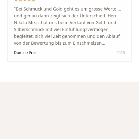
"
Bei Schmuck und Gold geht es um grosse Werte ...
und genau dann zeigt sich der Unterschied. Herr
Nikola Mrsic hat uns beim Verkauf von Gold- und
Silberschmuck mit viel Einfühlungsvermögen
begleitet, sich viel Zeit genommen und den Ablauf
von der Bewertung bis zum Einschmelzen
transparent und angenehm gestaltet. Diskreter,
Dominik Frei
2025
professioneller Service auf höchstem Niveau –
genauso, wie wir es uns gewünscht haben.
"