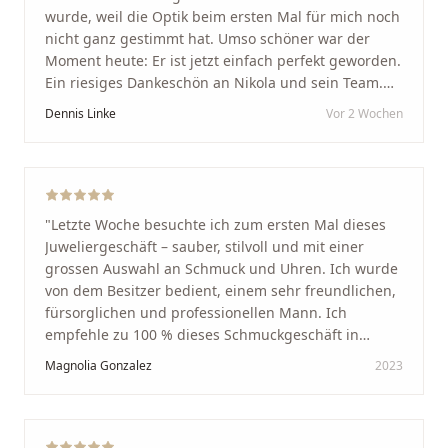
wurde, weil die Optik beim ersten Mal für mich noch
nicht ganz gestimmt hat. Umso schöner war der
Moment heute: Er ist jetzt einfach perfekt geworden.
Ein riesiges Dankeschön an Nikola und sein Team.
Vom ersten Termin an wurden wir jedes Mal
Dennis Linke
Vor 2 Wochen
unglaublich herzlich empfangen. Nikola ist ein
unglaublich angenehmer, offener und herzlicher
Mensch, bei dem man sofort merkt, dass ihm seine
Arbeit und seine Kunden wirklich am Herzen liegen.
Wer Unikate, handwerkliche Qualität, persönlichen
"
Letzte Woche besuchte ich zum ersten Mal dieses
Service und echte Herzlichkeit schätzt, ist hier genau
Juweliergeschäft – sauber, stilvoll und mit einer
richtig.
"
grossen Auswahl an Schmuck und Uhren. Ich wurde
von dem Besitzer bedient, einem sehr freundlichen,
fürsorglichen und professionellen Mann. Ich
empfehle zu 100 % dieses Schmuckgeschäft in
Schaffhausen. Ich selbst war sehr zufrieden und
Magnolia Gonzalez
2023
glücklich mit der Behandlung. Ich danke Ihnen – ich
werde immer wieder zurückkommen!
"