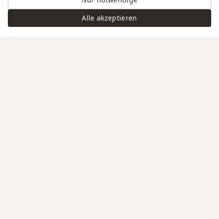
Alle akzeptieren
Swiss Service
Edle Materialien
Gravur auf Anfrage