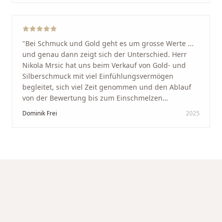
werde immer wieder zurückkommen!
"
"
Bei Schmuck und Gold geht es um grosse Werte ...
und genau dann zeigt sich der Unterschied. Herr
Nikola Mrsic hat uns beim Verkauf von Gold- und
Silberschmuck mit viel Einfühlungsvermögen
begleitet, sich viel Zeit genommen und den Ablauf
von der Bewertung bis zum Einschmelzen
transparent und angenehm gestaltet. Diskreter,
Dominik Frei
2025
professioneller Service auf höchstem Niveau –
genauso, wie wir es uns gewünscht haben.
"