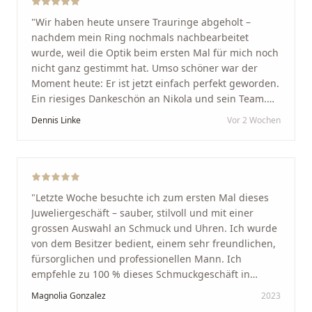
"
Wir haben heute unsere Trauringe abgeholt –
nachdem mein Ring nochmals nachbearbeitet
wurde, weil die Optik beim ersten Mal für mich noch
nicht ganz gestimmt hat. Umso schöner war der
Moment heute: Er ist jetzt einfach perfekt geworden.
Ein riesiges Dankeschön an Nikola und sein Team.
Vom ersten Termin an wurden wir jedes Mal
Dennis Linke
Vor 2 Wochen
unglaublich herzlich empfangen. Nikola ist ein
unglaublich angenehmer, offener und herzlicher
Mensch, bei dem man sofort merkt, dass ihm seine
Arbeit und seine Kunden wirklich am Herzen liegen.
Wer Unikate, handwerkliche Qualität, persönlichen
"
Letzte Woche besuchte ich zum ersten Mal dieses
Service und echte Herzlichkeit schätzt, ist hier genau
Juweliergeschäft – sauber, stilvoll und mit einer
richtig.
"
grossen Auswahl an Schmuck und Uhren. Ich wurde
von dem Besitzer bedient, einem sehr freundlichen,
fürsorglichen und professionellen Mann. Ich
empfehle zu 100 % dieses Schmuckgeschäft in
Schaffhausen. Ich selbst war sehr zufrieden und
Magnolia Gonzalez
2023
glücklich mit der Behandlung. Ich danke Ihnen – ich