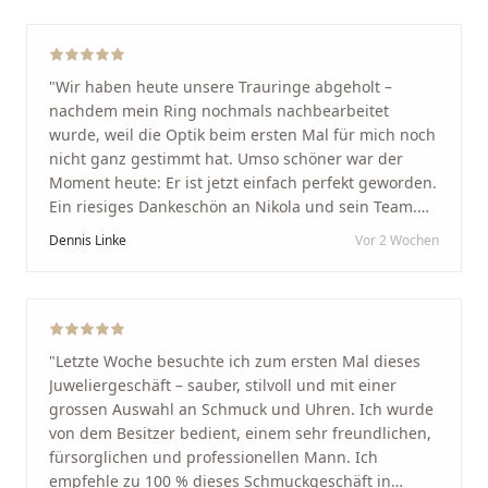
"
Wir haben heute unsere Trauringe abgeholt –
nachdem mein Ring nochmals nachbearbeitet
wurde, weil die Optik beim ersten Mal für mich noch
nicht ganz gestimmt hat. Umso schöner war der
Moment heute: Er ist jetzt einfach perfekt geworden.
Ein riesiges Dankeschön an Nikola und sein Team.
Vom ersten Termin an wurden wir jedes Mal
Dennis Linke
Vor 2 Wochen
unglaublich herzlich empfangen. Nikola ist ein
unglaublich angenehmer, offener und herzlicher
Mensch, bei dem man sofort merkt, dass ihm seine
Arbeit und seine Kunden wirklich am Herzen liegen.
Wer Unikate, handwerkliche Qualität, persönlichen
"
Letzte Woche besuchte ich zum ersten Mal dieses
Service und echte Herzlichkeit schätzt, ist hier genau
Juweliergeschäft – sauber, stilvoll und mit einer
richtig.
"
grossen Auswahl an Schmuck und Uhren. Ich wurde
von dem Besitzer bedient, einem sehr freundlichen,
fürsorglichen und professionellen Mann. Ich
empfehle zu 100 % dieses Schmuckgeschäft in