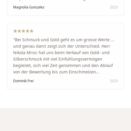
Schaffhausen. Ich selbst war sehr zufrieden und
Magnolia Gonzalez
2023
glücklich mit der Behandlung. Ich danke Ihnen – ich
werde immer wieder zurückkommen!
"
"
Bei Schmuck und Gold geht es um grosse Werte ...
und genau dann zeigt sich der Unterschied. Herr
Nikola Mrsic hat uns beim Verkauf von Gold- und
Silberschmuck mit viel Einfühlungsvermögen
begleitet, sich viel Zeit genommen und den Ablauf
von der Bewertung bis zum Einschmelzen
transparent und angenehm gestaltet. Diskreter,
Dominik Frei
2025
professioneller Service auf höchstem Niveau –
genauso, wie wir es uns gewünscht haben.
"