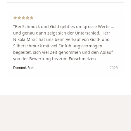
werde immer wieder zurückkommen!
"
"
Bei Schmuck und Gold geht es um grosse Werte ...
und genau dann zeigt sich der Unterschied. Herr
Nikola Mrsic hat uns beim Verkauf von Gold- und
Silberschmuck mit viel Einfühlungsvermögen
begleitet, sich viel Zeit genommen und den Ablauf
von der Bewertung bis zum Einschmelzen
transparent und angenehm gestaltet. Diskreter,
Dominik Frei
2025
professioneller Service auf höchstem Niveau –
genauso, wie wir es uns gewünscht haben.
"