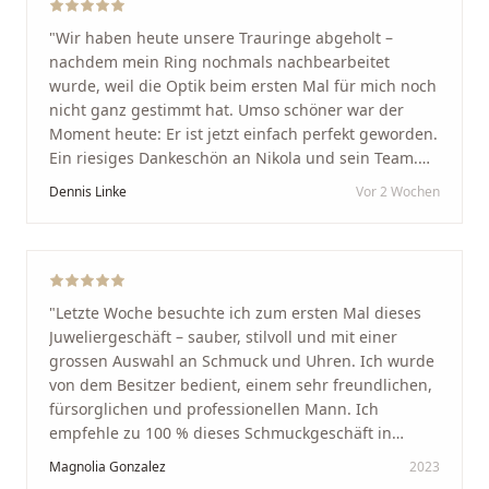
"
Wir haben heute unsere Trauringe abgeholt –
nachdem mein Ring nochmals nachbearbeitet
wurde, weil die Optik beim ersten Mal für mich noch
nicht ganz gestimmt hat. Umso schöner war der
Moment heute: Er ist jetzt einfach perfekt geworden.
Ein riesiges Dankeschön an Nikola und sein Team.
Vom ersten Termin an wurden wir jedes Mal
Dennis Linke
Vor 2 Wochen
unglaublich herzlich empfangen. Nikola ist ein
unglaublich angenehmer, offener und herzlicher
Mensch, bei dem man sofort merkt, dass ihm seine
Arbeit und seine Kunden wirklich am Herzen liegen.
Wer Unikate, handwerkliche Qualität, persönlichen
"
Letzte Woche besuchte ich zum ersten Mal dieses
Service und echte Herzlichkeit schätzt, ist hier genau
Juweliergeschäft – sauber, stilvoll und mit einer
richtig.
"
grossen Auswahl an Schmuck und Uhren. Ich wurde
von dem Besitzer bedient, einem sehr freundlichen,
fürsorglichen und professionellen Mann. Ich
empfehle zu 100 % dieses Schmuckgeschäft in
Schaffhausen. Ich selbst war sehr zufrieden und
Magnolia Gonzalez
2023
glücklich mit der Behandlung. Ich danke Ihnen – ich