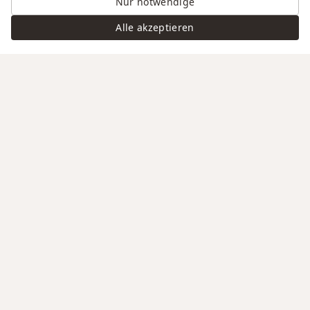
Nur notwendige
Alle akzeptieren
Swiss Service
Edle Materialien
Gravur auf Anfrage