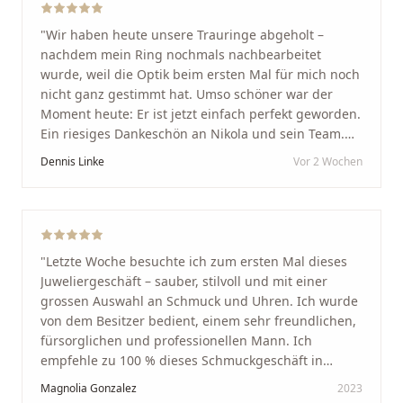
"
Wir haben heute unsere Trauringe abgeholt –
nachdem mein Ring nochmals nachbearbeitet
wurde, weil die Optik beim ersten Mal für mich noch
nicht ganz gestimmt hat. Umso schöner war der
Moment heute: Er ist jetzt einfach perfekt geworden.
Ein riesiges Dankeschön an Nikola und sein Team.
Vom ersten Termin an wurden wir jedes Mal
Dennis Linke
Vor 2 Wochen
unglaublich herzlich empfangen. Nikola ist ein
unglaublich angenehmer, offener und herzlicher
Mensch, bei dem man sofort merkt, dass ihm seine
Arbeit und seine Kunden wirklich am Herzen liegen.
Wer Unikate, handwerkliche Qualität, persönlichen
"
Letzte Woche besuchte ich zum ersten Mal dieses
Service und echte Herzlichkeit schätzt, ist hier genau
Juweliergeschäft – sauber, stilvoll und mit einer
richtig.
"
grossen Auswahl an Schmuck und Uhren. Ich wurde
von dem Besitzer bedient, einem sehr freundlichen,
fürsorglichen und professionellen Mann. Ich
empfehle zu 100 % dieses Schmuckgeschäft in
Schaffhausen. Ich selbst war sehr zufrieden und
Magnolia Gonzalez
2023
glücklich mit der Behandlung. Ich danke Ihnen – ich