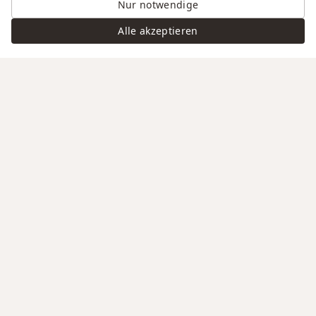
Nur notwendige
Alle akzeptieren
Swiss Service
Edle Materialien
Gravur auf Anfrage