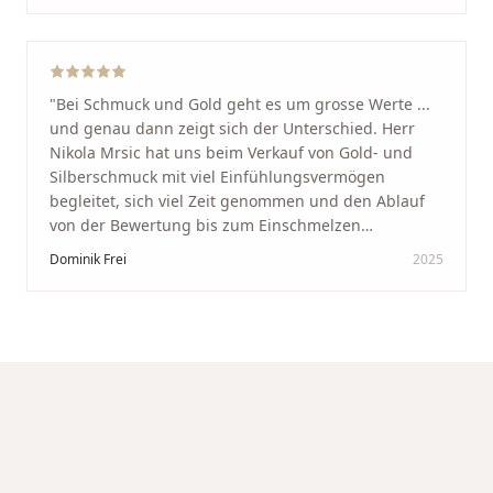
werde immer wieder zurückkommen!
"
"
Bei Schmuck und Gold geht es um grosse Werte ...
und genau dann zeigt sich der Unterschied. Herr
Nikola Mrsic hat uns beim Verkauf von Gold- und
Silberschmuck mit viel Einfühlungsvermögen
begleitet, sich viel Zeit genommen und den Ablauf
von der Bewertung bis zum Einschmelzen
transparent und angenehm gestaltet. Diskreter,
Dominik Frei
2025
professioneller Service auf höchstem Niveau –
genauso, wie wir es uns gewünscht haben.
"