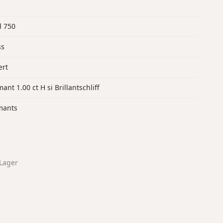
d 750
ss
ert
ant 1.00 ct H si Brillantschliff
mants
Lager