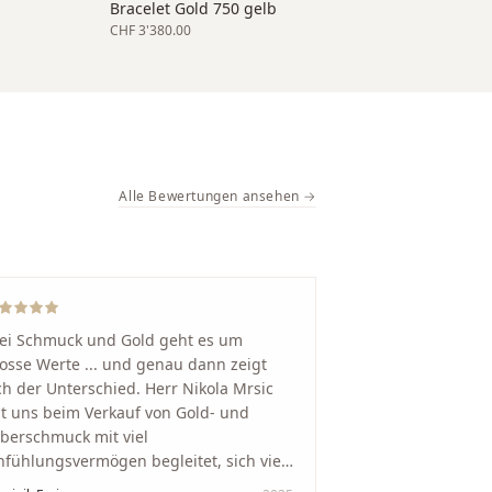
Bracelet Gold 750 gelb
CHF 3'380.00
Alle Bewertungen ansehen →
ei Schmuck und Gold geht es um
osse Werte ... und genau dann zeigt
ch der Unterschied. Herr Nikola Mrsic
t uns beim Verkauf von Gold- und
lberschmuck mit viel
nfühlungsvermögen begleitet, sich viel
it genommen und den Ablauf von der