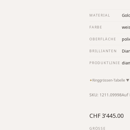
Gol
MATERIAL
wei
FARBE
poli
OBERFLÄCHE
Diam
BRILLIANTEN
dia
PRODUKTLINIE
✦
Ringgrössen-Tabelle
▼
SKU:
1211.09998
Auf 
CHF 3’445.00
GRÖSSE