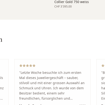
Collier Gold 750 weiss
CHF 3'395.00
n
"
Letzte Woche besuchte ich zum ersten
"
B
ls
Mal dieses Juweliergeschäft – sauber,
gr
stilvoll und mit einer grossen Auswahl an
si
anz
Schmuck und Uhren. Ich wurde von dem
ha
Besitzer bedient, einem sehr
Si
kt
freundlichen, fürsorglichen und
Ei
professionellen Mann. Ich empfehle zu
Ze