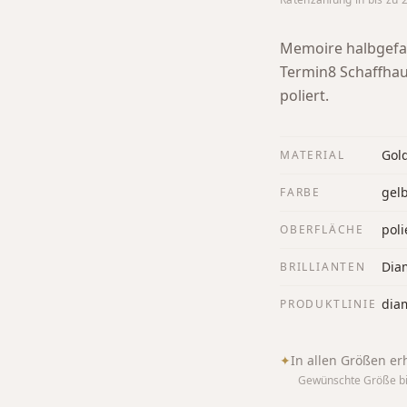
Memoire halbgefas
Termin8 Schaffha
poliert.
Gol
MATERIAL
gel
FARBE
poli
OBERFLÄCHE
Diam
BRILLIANTEN
dia
PRODUKTLINIE
✦
In allen Größen erh
Gewünschte Größe bi