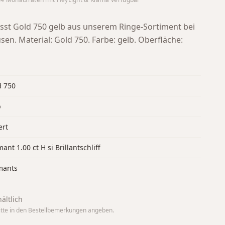
st Gold 750 gelb aus unserem Ringe-Sortiment bei
usen.
Material: Gold 750. Farbe: gelb. Oberfläche:
d 750
b
ert
ant 1.00 ct H si Brillantschliff
mants
ältlich
tte in den Bestellbemerkungen angeben.