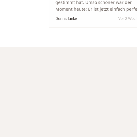
gestimmt hat. Umso schöner war der
Moment heute: Er ist jetzt einfach perfe
geworden. Ein riesiges Dankeschön an
Dennis Linke
Vor 2 Woc
Nikola und sein Team. Vom ersten Term
an wurden wir jedes Mal unglaublich
herzlich empfangen. Nikola ist ein
unglaublich angenehmer, offener und
herzlicher Mensch, bei dem man sofort
merkt, dass ihm seine Arbeit und seine
Kunden wirklich am Herzen liegen. Wer
Unikate, handwerkliche Qualität,
persönlichen Service und echte
Herzlichkeit schätzt, ist hier genau
richtig.
"