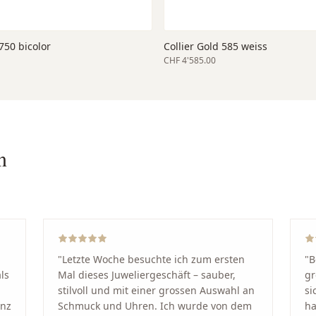
 750 bicolor
Collier Gold 585 weiss
CHF 4'585.00
n
"
Letzte Woche besuchte ich zum ersten
"
B
ls
Mal dieses Juweliergeschäft – sauber,
gr
stilvoll und mit einer grossen Auswahl an
si
anz
Schmuck und Uhren. Ich wurde von dem
ha