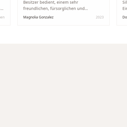
Besitzer bedient, einem sehr
Si
kt
freundlichen, fürsorglichen und
Ei
professionellen Mann. Ich empfehle zu
Ze
hen
Magnolia Gonzalez
2023
Do
in
100 % dieses Schmuckgeschäft in
Be
Schaffhausen. Ich selbst war sehr
tr
zufrieden und glücklich mit der
Di
Behandlung. Ich danke Ihnen – ich werde
hö
immer wieder zurückkommen!
"
un