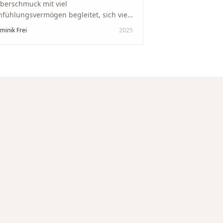
lberschmuck mit viel
nfühlungsvermögen begleitet, sich viel
it genommen und den Ablauf von der
minik Frei
2025
wertung bis zum Einschmelzen
ansparent und angenehm gestaltet.
skreter, professioneller Service auf
chstem Niveau – genauso, wie wir es
s gewünscht haben.
"