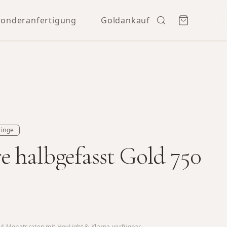
Sonderanfertigung
Goldankauf
ringe
 halbgefasst Gold 750
24
Monatsraten mit HeyLight & Klarna verfügbar