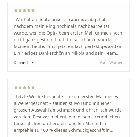
"
Wir haben heute unsere Trauringe abgeholt –
nachdem mein Ring nochmals nachbearbeitet
wurde, weil die Optik beim ersten Mal für mich noch
nicht ganz gestimmt hat. Umso schöner war der
Moment heute: Er ist jetzt einfach perfekt geworden.
Ein riesiges Dankeschön an Nikola und sein Team.
Vom ersten Termin an wurden wir jedes Mal
Dennis Linke
Vor 2 Wochen
unglaublich herzlich empfangen. Nikola ist ein
unglaublich angenehmer, offener und herzlicher
Mensch, bei dem man sofort merkt, dass ihm seine
Arbeit und seine Kunden wirklich am Herzen liegen.
Wer Unikate, handwerkliche Qualität, persönlichen
"
Letzte Woche besuchte ich zum ersten Mal dieses
Service und echte Herzlichkeit schätzt, ist hier genau
Juweliergeschäft – sauber, stilvoll und mit einer
richtig.
"
grossen Auswahl an Schmuck und Uhren. Ich wurde
von dem Besitzer bedient, einem sehr freundlichen,
fürsorglichen und professionellen Mann. Ich
empfehle zu 100 % dieses Schmuckgeschäft in
Schaffhausen. Ich selbst war sehr zufrieden und