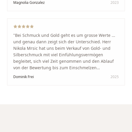
Magnolia Gonzalez
2023
glücklich mit der Behandlung. Ich danke Ihnen – ich
werde immer wieder zurückkommen!
"
"
Bei Schmuck und Gold geht es um grosse Werte ...
und genau dann zeigt sich der Unterschied. Herr
Nikola Mrsic hat uns beim Verkauf von Gold- und
Silberschmuck mit viel Einfühlungsvermögen
begleitet, sich viel Zeit genommen und den Ablauf
von der Bewertung bis zum Einschmelzen
transparent und angenehm gestaltet. Diskreter,
Dominik Frei
2025
professioneller Service auf höchstem Niveau –
genauso, wie wir es uns gewünscht haben.
"