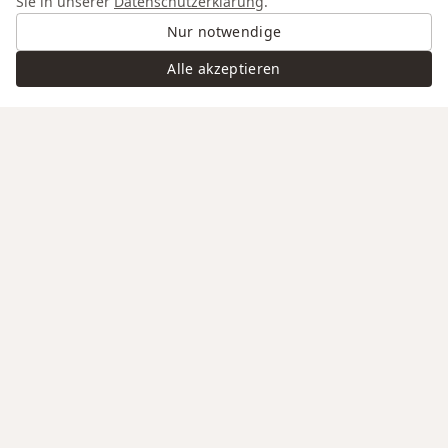
Sie in unserer
Datenschutzerklärung
.
Nur notwendige
Alle akzeptieren
Swiss Service
Edle Materialien
Gravur auf Anfrage