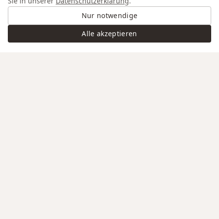
Sie in unserer
Datenschutzerklärung
.
Nur notwendige
Alle akzeptieren
Swiss Service
Edle Materialien
Gravur auf Anfrage