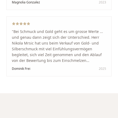
Magnolia Gonzalez
2023
glücklich mit der Behandlung. Ich danke Ihnen – ich
werde immer wieder zurückkommen!
"
"
Bei Schmuck und Gold geht es um grosse Werte ...
und genau dann zeigt sich der Unterschied. Herr
Nikola Mrsic hat uns beim Verkauf von Gold- und
Silberschmuck mit viel Einfühlungsvermögen
begleitet, sich viel Zeit genommen und den Ablauf
von der Bewertung bis zum Einschmelzen
transparent und angenehm gestaltet. Diskreter,
Dominik Frei
2025
professioneller Service auf höchstem Niveau –
genauso, wie wir es uns gewünscht haben.
"