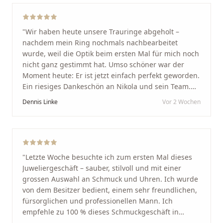
"
Wir haben heute unsere Trauringe abgeholt –
nachdem mein Ring nochmals nachbearbeitet
wurde, weil die Optik beim ersten Mal für mich noch
nicht ganz gestimmt hat. Umso schöner war der
Moment heute: Er ist jetzt einfach perfekt geworden.
Ein riesiges Dankeschön an Nikola und sein Team.
Vom ersten Termin an wurden wir jedes Mal
Dennis Linke
Vor 2 Wochen
unglaublich herzlich empfangen. Nikola ist ein
unglaublich angenehmer, offener und herzlicher
Mensch, bei dem man sofort merkt, dass ihm seine
Arbeit und seine Kunden wirklich am Herzen liegen.
Wer Unikate, handwerkliche Qualität, persönlichen
"
Letzte Woche besuchte ich zum ersten Mal dieses
Service und echte Herzlichkeit schätzt, ist hier genau
Juweliergeschäft – sauber, stilvoll und mit einer
richtig.
"
grossen Auswahl an Schmuck und Uhren. Ich wurde
von dem Besitzer bedient, einem sehr freundlichen,
fürsorglichen und professionellen Mann. Ich
empfehle zu 100 % dieses Schmuckgeschäft in
Schaffhausen. Ich selbst war sehr zufrieden und