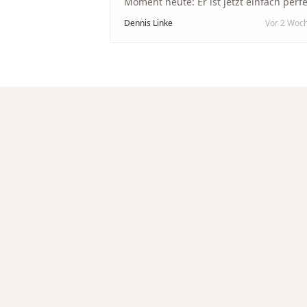
Moment heute: Er ist jetzt einfach perfe
geworden. Ein riesiges Dankeschön an
Dennis Linke
Vor 2 Woc
Nikola und sein Team. Vom ersten Term
an wurden wir jedes Mal unglaublich
herzlich empfangen. Nikola ist ein
unglaublich angenehmer, offener und
herzlicher Mensch, bei dem man sofort
merkt, dass ihm seine Arbeit und seine
Kunden wirklich am Herzen liegen. Wer
Unikate, handwerkliche Qualität,
persönlichen Service und echte
Herzlichkeit schätzt, ist hier genau
richtig.
"