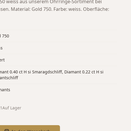
50 weiss aus unserem Ohrringe-Sortiment bei
usen.
Material: Gold 750. Farbe: weiss. Oberfläche:
d 750
ss
ert
ant 0.40 ct H si Smaragdschliff, Diamant 0.22 ct H si
lantschliff
mants
01
Auf Lager