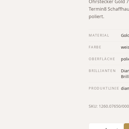
Ohrstecker Gold 7
Termin8 Schaffha
poliert.
Gol
MATERIAL
wei
FARBE
poli
OBERFLÄCHE
Diam
BRILLIANTEN
Bril
dia
PRODUKTLINIE
SKU:
1260.07650/00