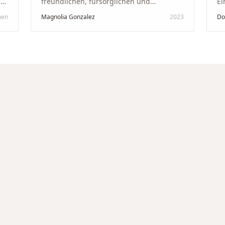
kt
freundlichen, fürsorglichen und
Ei
professionellen Mann. Ich empfehle zu
Ze
hen
Magnolia Gonzalez
2023
Do
in
100 % dieses Schmuckgeschäft in
Be
Schaffhausen. Ich selbst war sehr
tr
zufrieden und glücklich mit der
Di
Behandlung. Ich danke Ihnen – ich werde
hö
immer wieder zurückkommen!
"
un