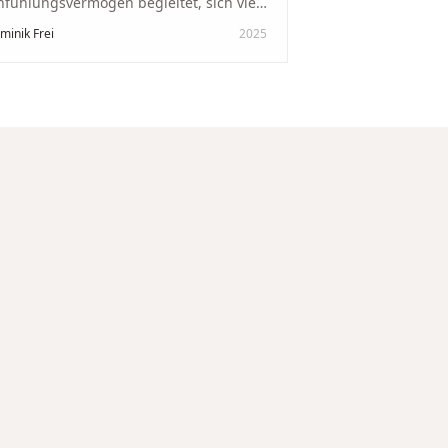
nfühlungsvermögen begleitet, sich viel
it genommen und den Ablauf von der
minik Frei
2025
wertung bis zum Einschmelzen
ansparent und angenehm gestaltet.
skreter, professioneller Service auf
chstem Niveau – genauso, wie wir es
s gewünscht haben.
"