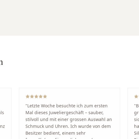
n
"
Letzte Woche besuchte ich zum ersten
"
B
ls
Mal dieses Juweliergeschäft – sauber,
gr
stilvoll und mit einer grossen Auswahl an
si
anz
Schmuck und Uhren. Ich wurde von dem
ha
Besitzer bedient, einem sehr
Si