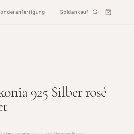
Sonderanfertigung
Goldankauf
konia 925 Silber rosé
et
12
Monatsraten mit HeyLight & Klarna verfügbar