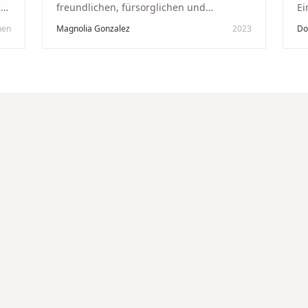
kt
freundlichen, fürsorglichen und
Ei
professionellen Mann. Ich empfehle zu
Ze
hen
Magnolia Gonzalez
2023
Do
in
100 % dieses Schmuckgeschäft in
Be
Schaffhausen. Ich selbst war sehr
tr
zufrieden und glücklich mit der
Di
Behandlung. Ich danke Ihnen – ich werde
hö
immer wieder zurückkommen!
"
un