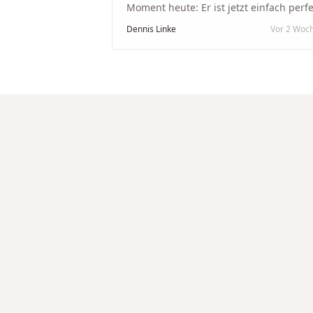
Moment heute: Er ist jetzt einfach perfe
geworden. Ein riesiges Dankeschön an
Dennis Linke
Vor 2 Woc
Nikola und sein Team. Vom ersten Term
an wurden wir jedes Mal unglaublich
herzlich empfangen. Nikola ist ein
unglaublich angenehmer, offener und
herzlicher Mensch, bei dem man sofort
merkt, dass ihm seine Arbeit und seine
Kunden wirklich am Herzen liegen. Wer
Unikate, handwerkliche Qualität,
persönlichen Service und echte
Herzlichkeit schätzt, ist hier genau
richtig.
"