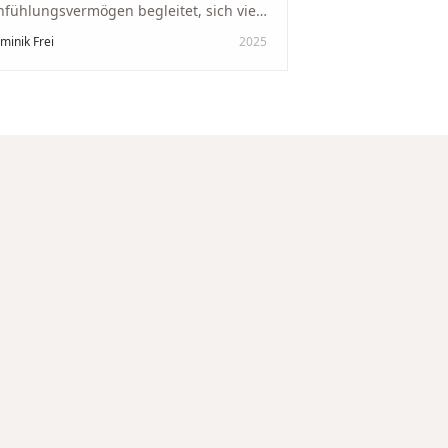
nfühlungsvermögen begleitet, sich viel
it genommen und den Ablauf von der
minik Frei
2025
wertung bis zum Einschmelzen
ansparent und angenehm gestaltet.
skreter, professioneller Service auf
chstem Niveau – genauso, wie wir es
s gewünscht haben.
"