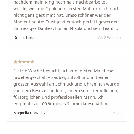
nachdem mein Ring nochmals nachbearbeitet
wurde, weil die Optik beim ersten Mal für mich noch
nicht ganz gestimmt hat. Umso schöner war der
Moment heute: Er ist jetzt einfach perfekt geworden.
Ein riesiges Dankeschön an Nikola und sein Team.
Vom ersten Termin an wurden wir jedes Mal
Dennis Linke
Vor 2 Wochen
unglaublich herzlich empfangen. Nikola ist ein
unglaublich angenehmer, offener und herzlicher
Mensch, bei dem man sofort merkt, dass ihm seine
Arbeit und seine Kunden wirklich am Herzen liegen.
Wer Unikate, handwerkliche Qualität, persönlichen
"
Letzte Woche besuchte ich zum ersten Mal dieses
Service und echte Herzlichkeit schätzt, ist hier genau
Juweliergeschäft – sauber, stilvoll und mit einer
richtig.
"
grossen Auswahl an Schmuck und Uhren. Ich wurde
von dem Besitzer bedient, einem sehr freundlichen,
fürsorglichen und professionellen Mann. Ich
empfehle zu 100 % dieses Schmuckgeschäft in
Schaffhausen. Ich selbst war sehr zufrieden und
Magnolia Gonzalez
2023
glücklich mit der Behandlung. Ich danke Ihnen – ich
werde immer wieder zurückkommen!
"