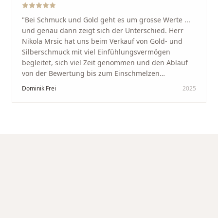
"
Bei Schmuck und Gold geht es um grosse Werte ...
und genau dann zeigt sich der Unterschied. Herr
Nikola Mrsic hat uns beim Verkauf von Gold- und
Silberschmuck mit viel Einfühlungsvermögen
begleitet, sich viel Zeit genommen und den Ablauf
von der Bewertung bis zum Einschmelzen
transparent und angenehm gestaltet. Diskreter,
Dominik Frei
2025
professioneller Service auf höchstem Niveau –
genauso, wie wir es uns gewünscht haben.
"