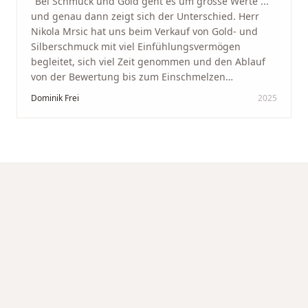
"
Bei Schmuck und Gold geht es um grosse Werte ...
und genau dann zeigt sich der Unterschied. Herr
Nikola Mrsic hat uns beim Verkauf von Gold- und
Silberschmuck mit viel Einfühlungsvermögen
begleitet, sich viel Zeit genommen und den Ablauf
von der Bewertung bis zum Einschmelzen
transparent und angenehm gestaltet. Diskreter,
Dominik Frei
2025
professioneller Service auf höchstem Niveau –
genauso, wie wir es uns gewünscht haben.
"