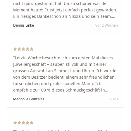
nicht ganz gestimmt hat. Umso schöner war der
Moment heute: Er ist jetzt einfach perfekt geworden.
Ein riesiges Dankeschön an Nikola und sein Team.
Vom ersten Termin an wurden wir jedes Mal
Dennis Linke
Vor 2 Wochen
unglaublich herzlich empfangen. Nikola ist ein
unglaublich angenehmer, offener und herzlicher
Mensch, bei dem man sofort merkt, dass ihm seine
Arbeit und seine Kunden wirklich am Herzen liegen.
Wer Unikate, handwerkliche Qualität, persönlichen
"
Letzte Woche besuchte ich zum ersten Mal dieses
Service und echte Herzlichkeit schätzt, ist hier genau
Juweliergeschäft – sauber, stilvoll und mit einer
richtig.
"
grossen Auswahl an Schmuck und Uhren. Ich wurde
von dem Besitzer bedient, einem sehr freundlichen,
fürsorglichen und professionellen Mann. Ich
empfehle zu 100 % dieses Schmuckgeschäft in
Schaffhausen. Ich selbst war sehr zufrieden und
Magnolia Gonzalez
2023
glücklich mit der Behandlung. Ich danke Ihnen – ich
werde immer wieder zurückkommen!
"