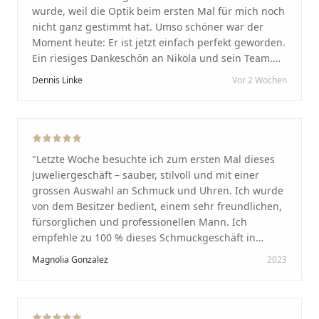
wurde, weil die Optik beim ersten Mal für mich noch
nicht ganz gestimmt hat. Umso schöner war der
Moment heute: Er ist jetzt einfach perfekt geworden.
Ein riesiges Dankeschön an Nikola und sein Team.
Vom ersten Termin an wurden wir jedes Mal
Dennis Linke
Vor 2 Wochen
unglaublich herzlich empfangen. Nikola ist ein
unglaublich angenehmer, offener und herzlicher
Mensch, bei dem man sofort merkt, dass ihm seine
Arbeit und seine Kunden wirklich am Herzen liegen.
Wer Unikate, handwerkliche Qualität, persönlichen
"
Letzte Woche besuchte ich zum ersten Mal dieses
Service und echte Herzlichkeit schätzt, ist hier genau
Juweliergeschäft – sauber, stilvoll und mit einer
richtig.
"
grossen Auswahl an Schmuck und Uhren. Ich wurde
von dem Besitzer bedient, einem sehr freundlichen,
fürsorglichen und professionellen Mann. Ich
empfehle zu 100 % dieses Schmuckgeschäft in
Schaffhausen. Ich selbst war sehr zufrieden und
Magnolia Gonzalez
2023
glücklich mit der Behandlung. Ich danke Ihnen – ich
werde immer wieder zurückkommen!
"