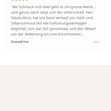
"
Bei Schmuck und Gold geht es um grosse Werte ...
und genau dann zeigt sich der Unterschied. Herr
Nikola Mrsic hat uns beim Verkauf von Gold- und
Silberschmuck mit viel Einfühlungsvermögen
begleitet, sich viel Zeit genommen und den Ablauf
von der Bewertung bis zum Einschmelzen
transparent und angenehm gestaltet. Diskreter,
Dominik Frei
2025
professioneller Service auf höchstem Niveau –
genauso, wie wir es uns gewünscht haben.
"