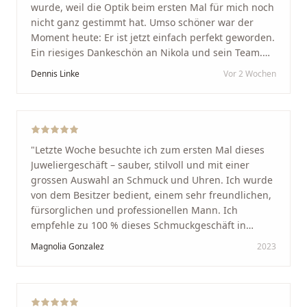
wurde, weil die Optik beim ersten Mal für mich noch
nicht ganz gestimmt hat. Umso schöner war der
Moment heute: Er ist jetzt einfach perfekt geworden.
Ein riesiges Dankeschön an Nikola und sein Team.
Vom ersten Termin an wurden wir jedes Mal
Dennis Linke
Vor 2 Wochen
unglaublich herzlich empfangen. Nikola ist ein
unglaublich angenehmer, offener und herzlicher
Mensch, bei dem man sofort merkt, dass ihm seine
Arbeit und seine Kunden wirklich am Herzen liegen.
Wer Unikate, handwerkliche Qualität, persönlichen
"
Letzte Woche besuchte ich zum ersten Mal dieses
Service und echte Herzlichkeit schätzt, ist hier genau
Juweliergeschäft – sauber, stilvoll und mit einer
richtig.
"
grossen Auswahl an Schmuck und Uhren. Ich wurde
von dem Besitzer bedient, einem sehr freundlichen,
fürsorglichen und professionellen Mann. Ich
empfehle zu 100 % dieses Schmuckgeschäft in
Schaffhausen. Ich selbst war sehr zufrieden und
Magnolia Gonzalez
2023
glücklich mit der Behandlung. Ich danke Ihnen – ich
werde immer wieder zurückkommen!
"