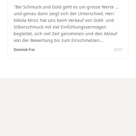
"
Bei Schmuck und Gold geht es um grosse Werte ...
und genau dann zeigt sich der Unterschied. Herr
Nikola Mrsic hat uns beim Verkauf von Gold- und
Silberschmuck mit viel Einfühlungsvermögen
begleitet, sich viel Zeit genommen und den Ablauf
von der Bewertung bis zum Einschmelzen
transparent und angenehm gestaltet. Diskreter,
Dominik Frei
2025
professioneller Service auf höchstem Niveau –
genauso, wie wir es uns gewünscht haben.
"