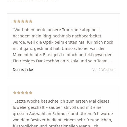
"
Wir haben heute unsere Trauringe abgeholt –
nachdem mein Ring nochmals nachbearbeitet
wurde, weil die Optik beim ersten Mal für mich noch
nicht ganz gestimmt hat. Umso schöner war der
Moment heute: Er ist jetzt einfach perfekt geworden.
Ein riesiges Dankeschön an Nikola und sein Team.
Vom ersten Termin an wurden wir jedes Mal
Dennis Linke
Vor 2 Wochen
unglaublich herzlich empfangen. Nikola ist ein
unglaublich angenehmer, offener und herzlicher
Mensch, bei dem man sofort merkt, dass ihm seine
Arbeit und seine Kunden wirklich am Herzen liegen.
Wer Unikate, handwerkliche Qualität, persönlichen
"
Letzte Woche besuchte ich zum ersten Mal dieses
Service und echte Herzlichkeit schätzt, ist hier genau
Juweliergeschäft – sauber, stilvoll und mit einer
richtig.
"
grossen Auswahl an Schmuck und Uhren. Ich wurde
von dem Besitzer bedient, einem sehr freundlichen,
fürsorglichen und professionellen Mann. Ich