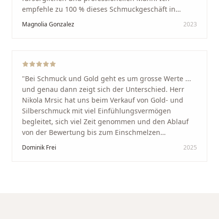
empfehle zu 100 % dieses Schmuckgeschäft in
Schaffhausen. Ich selbst war sehr zufrieden und
Magnolia Gonzalez
2023
glücklich mit der Behandlung. Ich danke Ihnen – ich
werde immer wieder zurückkommen!
"
"
Bei Schmuck und Gold geht es um grosse Werte ...
und genau dann zeigt sich der Unterschied. Herr
Nikola Mrsic hat uns beim Verkauf von Gold- und
Silberschmuck mit viel Einfühlungsvermögen
begleitet, sich viel Zeit genommen und den Ablauf
von der Bewertung bis zum Einschmelzen
transparent und angenehm gestaltet. Diskreter,
Dominik Frei
2025
professioneller Service auf höchstem Niveau –
genauso, wie wir es uns gewünscht haben.
"