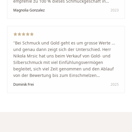
empfehle zu 100 % dieses Schmuckgeschäft in
Schaffhausen. Ich selbst war sehr zufrieden und
Magnolia Gonzalez
2023
glücklich mit der Behandlung. Ich danke Ihnen – ich
werde immer wieder zurückkommen!
"
"
Bei Schmuck und Gold geht es um grosse Werte ...
und genau dann zeigt sich der Unterschied. Herr
Nikola Mrsic hat uns beim Verkauf von Gold- und
Silberschmuck mit viel Einfühlungsvermögen
begleitet, sich viel Zeit genommen und den Ablauf
von der Bewertung bis zum Einschmelzen
transparent und angenehm gestaltet. Diskreter,
Dominik Frei
2025
professioneller Service auf höchstem Niveau –
genauso, wie wir es uns gewünscht haben.
"