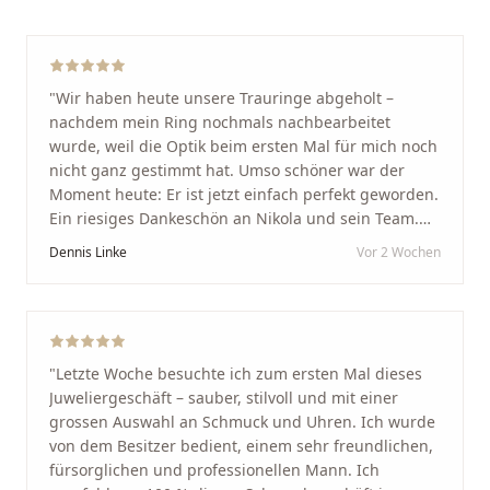
"
Wir haben heute unsere Trauringe abgeholt –
nachdem mein Ring nochmals nachbearbeitet
wurde, weil die Optik beim ersten Mal für mich noch
nicht ganz gestimmt hat. Umso schöner war der
Moment heute: Er ist jetzt einfach perfekt geworden.
Ein riesiges Dankeschön an Nikola und sein Team.
Vom ersten Termin an wurden wir jedes Mal
Dennis Linke
Vor 2 Wochen
unglaublich herzlich empfangen. Nikola ist ein
unglaublich angenehmer, offener und herzlicher
Mensch, bei dem man sofort merkt, dass ihm seine
Arbeit und seine Kunden wirklich am Herzen liegen.
Wer Unikate, handwerkliche Qualität, persönlichen
"
Letzte Woche besuchte ich zum ersten Mal dieses
Service und echte Herzlichkeit schätzt, ist hier genau
Juweliergeschäft – sauber, stilvoll und mit einer
richtig.
"
grossen Auswahl an Schmuck und Uhren. Ich wurde
von dem Besitzer bedient, einem sehr freundlichen,
fürsorglichen und professionellen Mann. Ich