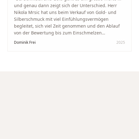
und genau dann zeigt sich der Unterschied. Herr
Nikola Mrsic hat uns beim Verkauf von Gold- und
Silberschmuck mit viel Einfühlungsvermögen
begleitet, sich viel Zeit genommen und den Ablauf
von der Bewertung bis zum Einschmelzen
transparent und angenehm gestaltet. Diskreter,
Dominik Frei
2025
professioneller Service auf höchstem Niveau –
genauso, wie wir es uns gewünscht haben.
"