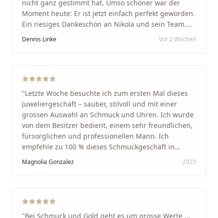
nicht ganz gestimmt hat. Umso schöner war der
Moment heute: Er ist jetzt einfach perfekt geworden.
Ein riesiges Dankeschön an Nikola und sein Team.
Vom ersten Termin an wurden wir jedes Mal
Dennis Linke
Vor 2 Wochen
unglaublich herzlich empfangen. Nikola ist ein
unglaublich angenehmer, offener und herzlicher
Mensch, bei dem man sofort merkt, dass ihm seine
Arbeit und seine Kunden wirklich am Herzen liegen.
Wer Unikate, handwerkliche Qualität, persönlichen
"
Letzte Woche besuchte ich zum ersten Mal dieses
Service und echte Herzlichkeit schätzt, ist hier genau
Juweliergeschäft – sauber, stilvoll und mit einer
richtig.
"
grossen Auswahl an Schmuck und Uhren. Ich wurde
von dem Besitzer bedient, einem sehr freundlichen,
fürsorglichen und professionellen Mann. Ich
empfehle zu 100 % dieses Schmuckgeschäft in
Schaffhausen. Ich selbst war sehr zufrieden und
Magnolia Gonzalez
2023
glücklich mit der Behandlung. Ich danke Ihnen – ich
werde immer wieder zurückkommen!
"
"
Bei Schmuck und Gold geht es um grosse Werte ...